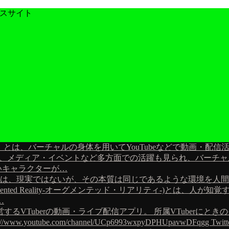
ースサイト
uber）とは、バーチャルの身体を用いてYouTubeなどで動画・配
ームや、メディア・イベントなど多方面での活躍も見られ、バー
しいキャラクターが…
ャルリアリティ-)とは、現実ではないが、その本質は同じであるような
ented Reality-オーグメンテッド・リアリティ-)とは、
…
るVTuberの動画・ライブ配信アプリ。 所属VTuberにとき
outube.com/channel/UCp6993wxpyDPHUpavwDFqgg Twitter htt