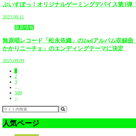
ぶいすぽっ！オリジナルゲーミングデバイス第3弾「VS
2025.09.11
最新情報
無原唱レコード「松永依織」の2ndアルバム収録曲『ぐう
かかりニーチェ」のエンディングテーマに決定
2025.09.09
1
2
3
…
508
>
人気ページ