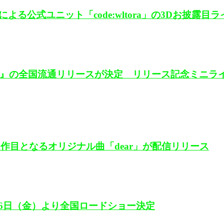
公式ユニット「code:wltora」の3Dお披露目
zuli』の全国流通リリースが決定 リリース記念ミニラ
の2作目となるオリジナル曲「dear」が配信リリース
2月26日（金）より全国ロードショー決定