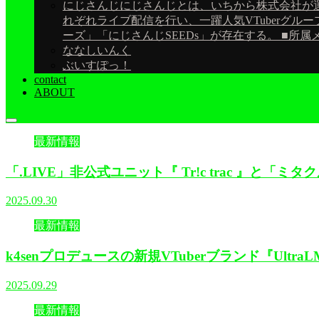
にじさんじ
にじさんじとは、いちから株式会社が運
れぞれライブ配信を行い、一躍人気VTuberグルー
ーズ」「にじさんじSEEDs」が存在する。 ■所属メ
ななしいんく
ぶいすぽっ！
contact
ABOUT
最新情報
「.LIVE」非公式ユニット『 Tr!c trac 』
2025.09.30
最新情報
k4senプロデュースの新規VTuberブランド『Ul
2025.09.29
最新情報