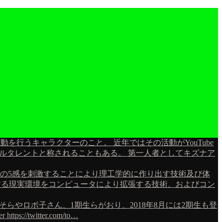
信活動を行うキャラクターのこと。 近年ではその活動がYouTube
チャルタレントと称されることもある。 第一人者としてキズナア
環境を人間の5感を刺激することにより理工学的に作り出す技術及び体
人が知覚する現実環境をコンピュータにより拡張する技術、およびコン
のそらやロボ子さん、1期生らがおり、2018年8月には2期生も登
ps://twitter.com/to…