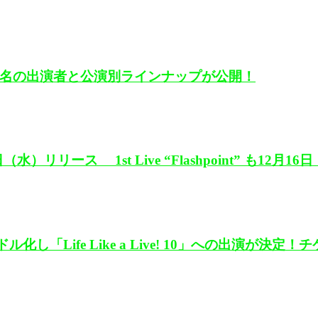
7名の出演者と公演別ラインナップが公開！
2日（水）リリース 1st Live “Flashpoint” 
し「Life Like a Live! 10」への出演が決