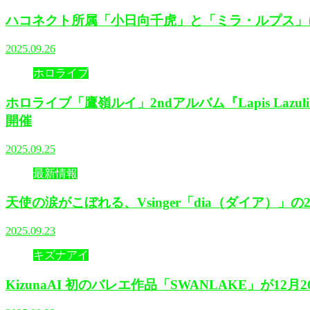
ハコネクト所属「小日向千虎」と「ミラ・ルプス」による
2025.09.26
ホロライブ
ホロライブ「鷹嶺ルイ」2ndアルバム『Lapis La
開催
2025.09.25
最新情報
天使の涙がこぼれる、Vsinger「dia（ダイア）」
2025.09.23
キズナアイ
KizunaAI 初のバレエ作品「SWANLAKE」が1