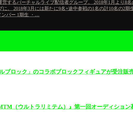
営するバーチャルライブ配信者グループ。 2018年1月より8
プに。 2018年3月には新たに9名+途中参戦の1名の計10名
ンバー 1期生 ・…
と「ミタクルブロック」のコラボブロックフィギュアが受注販
traLMTM（ウルトラリミテム）』第一回オーディショ