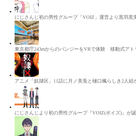
にじさんじ初の男性グループ「VOIZ」運営より黒羽
東京都庁243mからのバンジーをVRで体験 移動式ア
アニメ「奴隷区」11話に月ノ美兎と樋口楓らしき2人組
にじさんじより初の男性グループ『VOIZ(ボイズ)』が