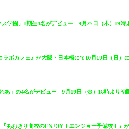
リクス学園』1期生4名がデビュー 9月25日（木）19
し対コラボカフェ』が大阪・日本橋にて10月19日（日
あ」の4名がデビュー 9月19日（金）18時より初
『あおぎり高校のENJOY！エンジョー予備校！』が1