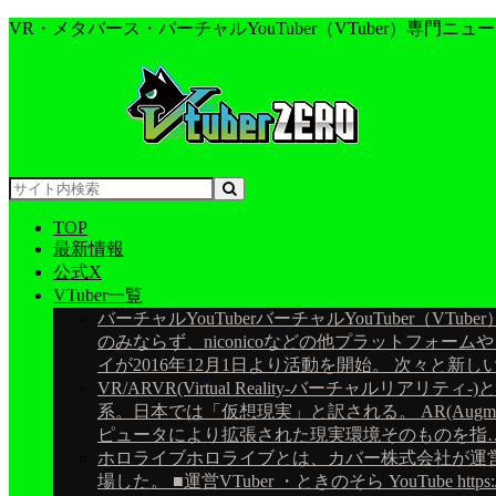
VR・メタバース・バーチャルYouTuber（VTuber）専門ニュ
TOP
最新情報
公式X
VTuber一覧
バーチャルYouTuber
バーチャルYouTuber（VT
のみならず、niconicoなどの他プラットフォ
イが2016年12月1日より活動を開始。 次々と新
VR/AR
VR(Virtual Reality-バーチ
系。日本では「仮想現実」と訳される。 AR(Augm
ピュータにより拡張された現実環境そのものを指
ホロライブ
ホロライブとは、カバー株式会社が運営す
場した。 ■運営VTuber ・ときのそら YouTube https://www.y