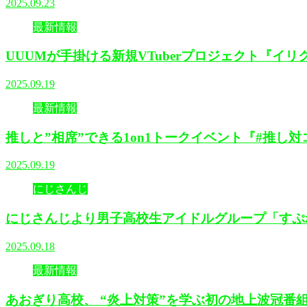
2025.09.23
最新情報
UUUMが手掛ける新規VTuberプロジェクト『イ
2025.09.19
最新情報
推しと”相席”できる1on1トークイベント『#推
2025.09.19
にじさんじ
にじさんじより男子高校生アイドルグループ「すぷれ
2025.09.18
最新情報
あおぎり高校、 “炎上対策”を学ぶ初の地上波冠番組